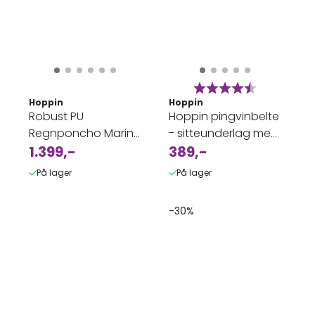
av 5 mulige
Karakter:
4.6 av 5 m
Hoppin
Hoppin
Robust PU
Hoppin pingvinbelte
Regnponcho Marine
- sitteunderlag med
Dame
1.399,-
lommer og belte
389,-
På lager
På lager
-30%