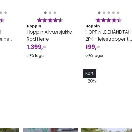
:
4.5 av 5 mulige
Karakter:
4.8 av 5 mulige
Karakter:
4.6 
Hoppin
Hoppin
f
Hoppin Allværsjakke
HOPPIN LEIEHÅNDTAK
rine
Rød Herre
2PK - leiestropper til
1.399,-
pingvinbeltet
199,-
På lager
På lager
Kort
-20%