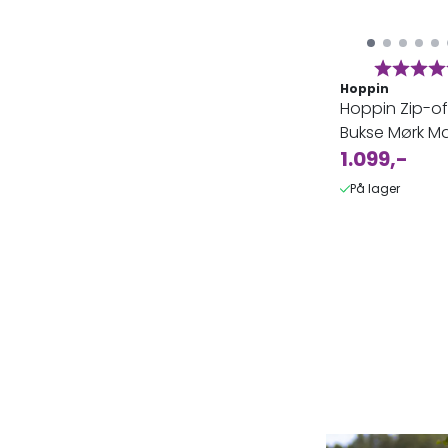
Karakter
Hoppin
Hoppin Zip-of
Bukse Mørk Ma
Dame
1.099,-
På lager