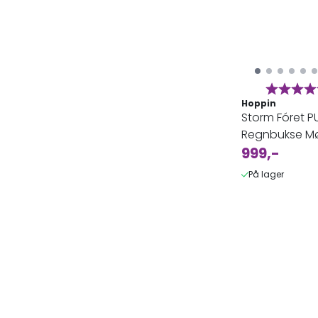
Karakter
Hoppin
Storm Fóret P
Regnbukse Mø
Grønn Dame
999,-
På lager