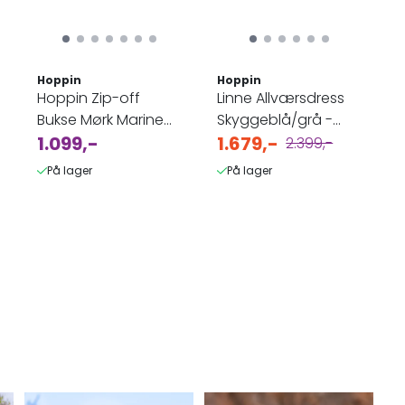
av 5 mulige
Hoppin
Hoppin
Hoppin Zip-off
Linne Allværsdress
Bukse Mørk Marine
Skyggeblå/grå -
Herre
1.099,-
Kjeledress til Dame
1.679,-
2.399,-
B-vare
På lager
På lager