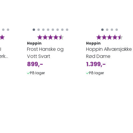
:
5.0 av 5 mulige
Karakter:
4.7 av 5 mulige
Karakter:
4.3 
Hoppin
Hoppin
U
Frost Hanske og
Hoppin Allværsjakke
rk
Vott Svart
Rød Dame
899,-
1.399,-
På lager
På lager