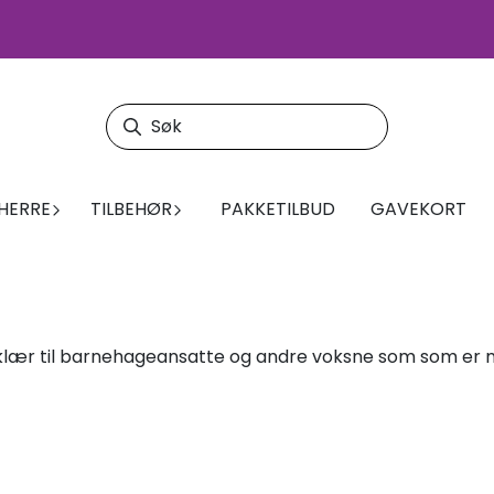
HERRE
TILBEHØR
PAKKETILBUD
GAVEKORT
dklær til barnehageansatte og andre voksne som som er my