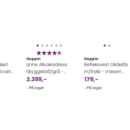
Karakter:
4.4 av 5 mulige
Hoppin
Hoppin
lert
Linne Allværsdress
Refleksvest Glidelås
Svart
Skyggeblå/grå -
m/trykk - Voksen
Kjeledress til Dame
2.399,-
orange
179,-
På lager
På lager