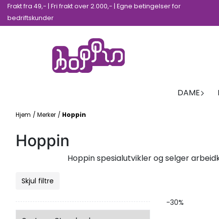
Frakt fra 49,- | Fri frakt over 2.000,- | Egne betingelser for
Hopp til innhold
bedriftskunder
DAME
Hjem
/
Merker
/
Hoppin
Hoppin
Hoppin spesialutvikler og selger arbei
Skjul filtre
-30%