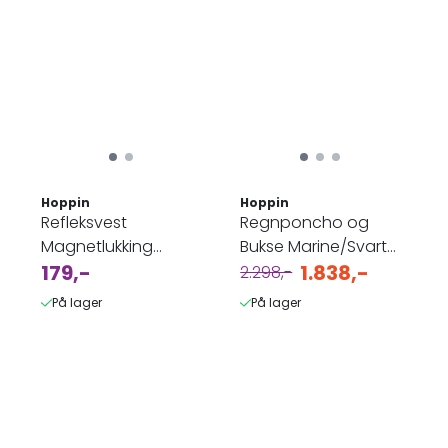
Hoppin
Hoppin
Refleksvest
Regnponcho og
Magnetlukking
Bukse Marine/Svart
m/trykk - Barn blå
179,-
Dame - Pakketilbud
1.838,-
2.298,-
På lager
På lager