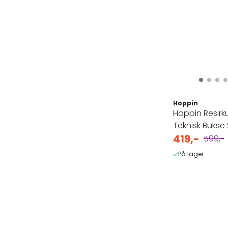
Hoppin
Hoppin Resirku
Teknisk Bukse 
Dame B-vare
419,-
599,-
På lager