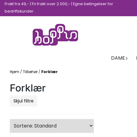
Frakt fra 49,- | Fri frakt over 2.000,- | Egne betingelser for
Hopp til innhold
bedriftskunder
DAME
Hjem
/
Tilbehør
/
Forklær
Forklær
Skjul filtre