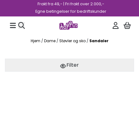
Frakt fra 49,- | Fri frakt over 2.000,-
Hopp til innhold
Egne betingelser for bedriftskunder
Hjem
/
Dame
/
Støvler og sko
/
Sandaler
Filter