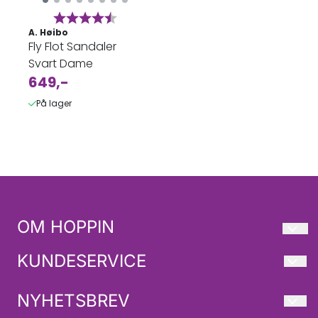
Karakter:
4.3 av 5 mulige
A. Høibo
Fly Flot Sandaler
Svart Dame
649,-
På lager
OM HOPPIN
HOPPIN AS
KUNDESERVICE
Industriveien 21
Ofte stilte spørsmål
NYHETSBREV
4879 GRIMSTAD
Bytte og retur