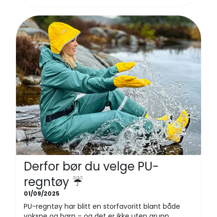
Derfor bør du velge PU-
regntøy ☔
01/09/2025
PU-regntøy har blitt en storfavoritt blant både
voksne og barn – og det er ikke uten grunn.