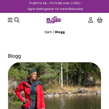
Frakt fra 49,- | Fri frakt over 2.000,-
Hopp til innhold
Egne betingelser for bedriftskunder
Hjem
/
Blogg
Blogg