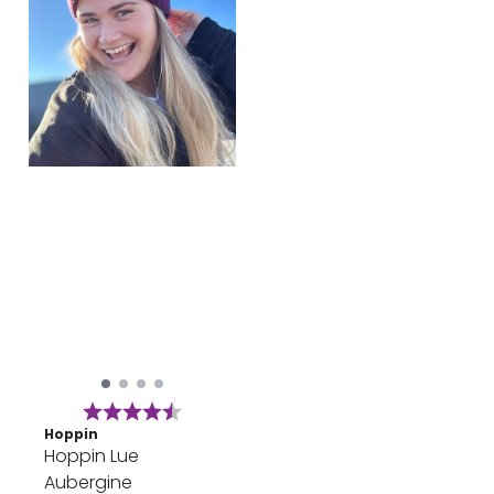
Karakter:
4.9 av 5 mulige
Hoppin
Hoppin Lue
Aubergine