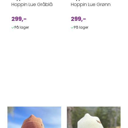
Hoppin Lue Gråblå
Hoppin Lue Grønn
299,-
299,-
På lager
På lager