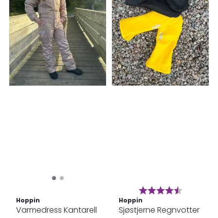
Karakter:
4.6 av 5 
Hoppin
Hoppin
Varmedress Kantarell
Sjøstjerne Regnvotter