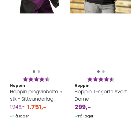
Karakter:
4.6 av 5 mulige
Karakter:
4.4 av 5 
Hoppin
Hoppin
Hoppin pingvinbelte 5
Hoppin T-skjorte Svart
stk - Sitteunderlag
Dame
med lommer og belte
1.751,-
299,-
1.945,-
På lager
På lager