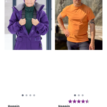
Karakter:
4.9 av 5 
Hoppin
Hoppin