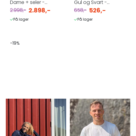
Dame + seler -
Gul og Svart -
Pakketilbud
2.898,-
Pakketilbud
526,-
2.998,-
658,-
På lager
På lager
-19%