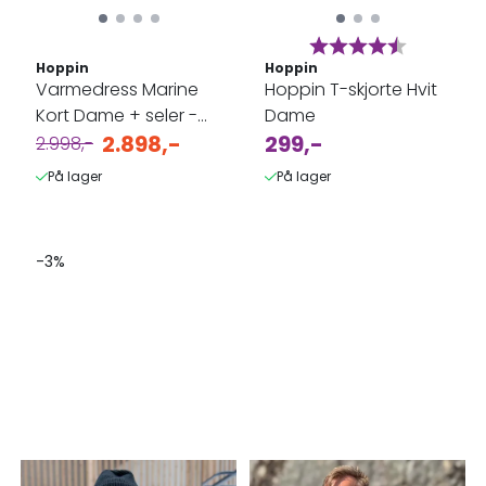
Karakter:
4.4 av 5 
Hoppin
Hoppin
Varmedress Marine
Hoppin T-skjorte Hvit
Kort Dame + seler -
Dame
Pakketilbud
2.898,-
299,-
2.998,-
På lager
På lager
-3%