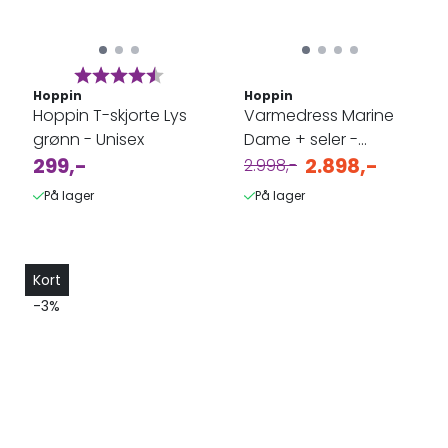
Karakter:
4.9 av 5 mulige
Hoppin
Hoppin
Hoppin T-skjorte Lys
Varmedress Marine
grønn - Unisex
Dame + seler -
299,-
Pakketilbud
2.898,-
2.998,-
På lager
På lager
Kort
-3%