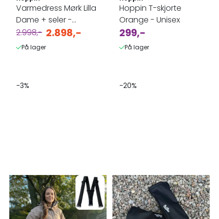
Varmedress Mørk Lilla
Hoppin T-skjorte
Dame + seler -
Orange - Unisex
Pakketilbud
2.898,-
299,-
2.998,-
På lager
På lager
-3%
-20%