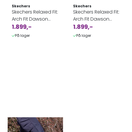
Skechers
Skechers
Skechers Relaxed Fit:
Skechers Relaxed Fit:
Arch Fit Dawson
Arch Fit Dawson
Svart Herre tursko
1.899,-
Brun Herre tursko
1.899,-
På lager
På lager