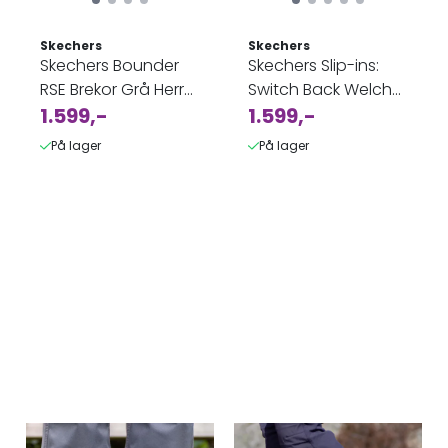
Skechers
Skechers
Skechers Bounder
Skechers Slip-ins:
RSE Brekor Grå Herre
Switch Back Welch
- Vanntett
1.599,-
Creek Svart Herre -
1.599,-
Vanntett
På lager
På lager