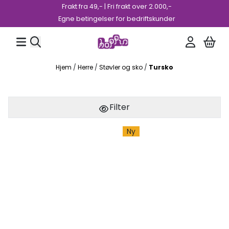
Frakt fra 49,- | Fri frakt over 2.000,-
Hopp til innhold
Egne betingelser for bedriftskunder
Hjem
/
Herre
/
Støvler og sko
/
Tursko
Filter
Ny