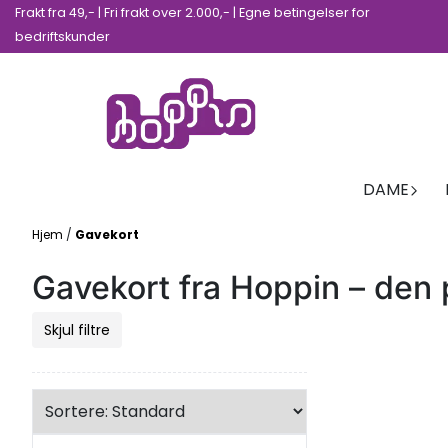
Frakt fra 49,- | Fri frakt over 2.000,- | Egne betingelser for
Hopp til innhold
bedriftskunder
DAME
Hjem
/
Gavekort
Gavekort fra Hoppin – den
Skjul filtre