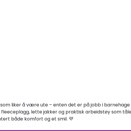
om liker å være ute – enten det er på jobb i barnehage ell
fleeceplagg, lette jakker og praktisk arbeidstøy som tål
antert både komfort og et smil. 💜