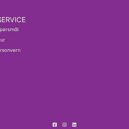
ERVICE
 spørsmål
tur
ersonvern