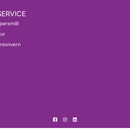
ERVICE
 spørsmål
tur
ersonvern