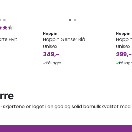
ter:
4.9 av 5 mulige
Hoppin
Hoppin
rte Hvit
Hoppin Genser Blå -
Hoppin 
Unisex
Unisex
349,-
299,-
På lager
På lage
erre
T-skjortene er laget i en god og solid bomullskvalitet med 