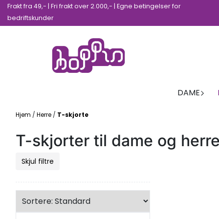
Frakt fra 49,- | Fri frakt over 2.000,- | Egne betingelser for
Hopp til innhold
bedriftskunder
DAME
Hjem
/
Herre
/
T-skjorte
T-skjorter til dame og herre
Skjul filtre