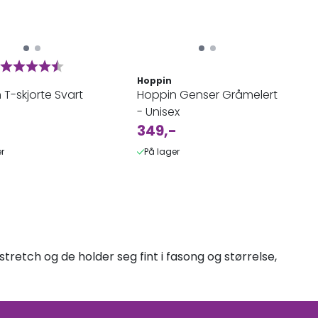
Karakter:
4.9 av 5 mulige
Hoppin
T-skjorte Svart
Hoppin Genser Gråmelert
- Unisex
349,-
r
På lager
stretch og de holder seg fint i fasong og størrelse,