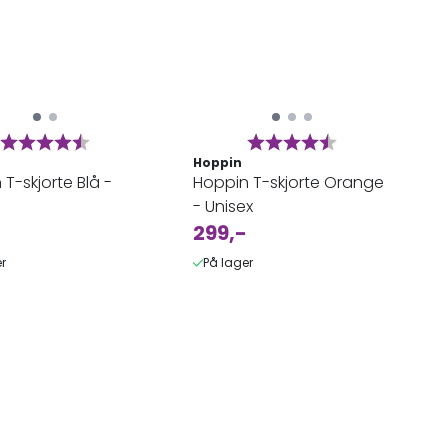
Karakter:
4.9 av 5 mulige
Karakter:
4.9 av 5 mulig
Hoppin
T-skjorte Blå -
Hoppin T-skjorte Orange
- Unisex
299,-
r
På lager