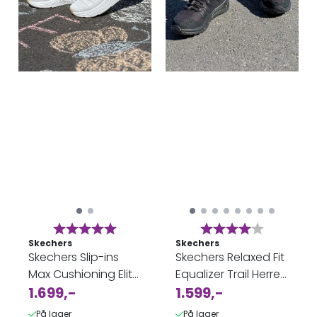
Karakter:
5.0 av 5 mulige
Karakter:
4.0 av 5 
Skechers
Skechers
Skechers Slip-ins
Skechers Relaxed Fit
Max Cushioning Elite
Equalizer Trail Herre -
Vanish Hvit Dame
1.699,-
vanntett joggesko
1.599,-
På lager
På lager