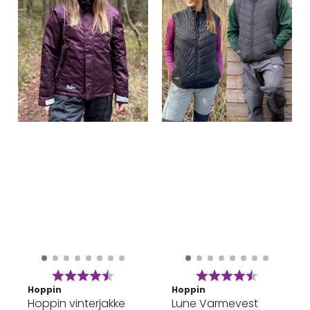
Karakter:
4.7 av 5 mulige
Karakter:
4.6 av 5 
Hoppin
Hoppin
Hoppin vinterjakke
Lune Varmevest