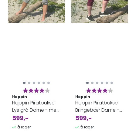
Karakter:
4.0 av 5 mulige
Karakter:
4.0 av 5 
Hoppin
Hoppin
Hoppin Piratbukse
Hoppin Piratbukse
Lys grå Dame - med
Bringebær Dame -
stretch
599,-
med stretch
599,-
På lager
På lager