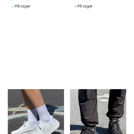
Tursko
Joggesko
På lager
På lager