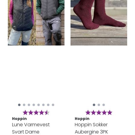
Karakter:
4.6 av 5 mulige
Karakter:
5.0 av 5 
Hoppin
Hoppin
Lune Varmevest
Hoppin Sokker
Svart Dame
Aubergine 3PK