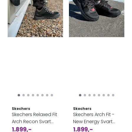
Skechers
Skechers
Skechers Relaxed Fit
Skechers Arch Fit -
Arch Recon Svart
New Energy Svart
Dame - Vanntett
1.899,-
Dame - Vanntett
1.899,-