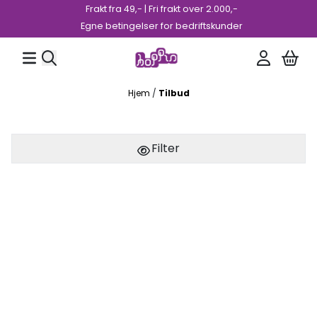
Frakt fra 49,- | Fri frakt over 2.000,-
Hopp til innhold
Egne betingelser for bedriftskunder
Hjem
/
Tilbud
Filter