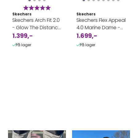
Karakter:
5.0 av 5 mulige
Skechers
Skechers
Skechers Arch Fit 2.0
Skechers Flex Appeal
- Glow The Distance
4.0 Marine Dame -
- Joggesko
1.399,-
vanntett joggesko
1.699,-
På lager
På lager